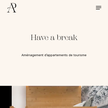
Skip
Menu
to
main
content
Have a break
Aménagement d’appartements de tourisme