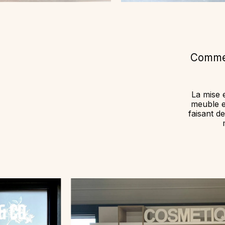
Commen
La mise e
meuble es
faisant d