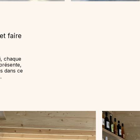
t faire
ci, chaque
 présente,
us dans ce
.