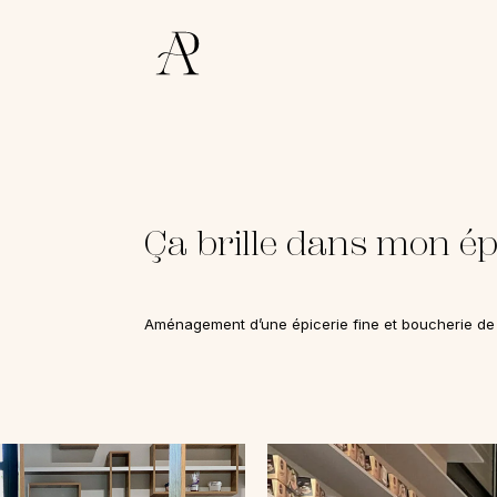
Skip
to
main
content
Ça brille dans mon ép
Aménagement d’une épicerie fine et boucherie d